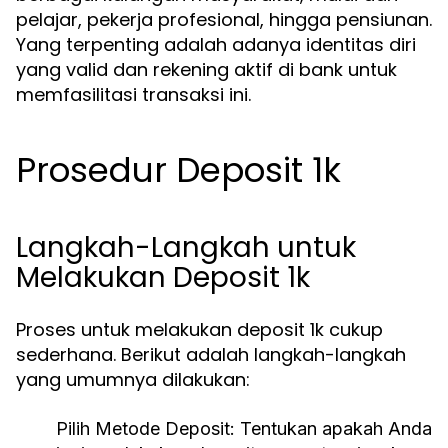
pelajar, pekerja profesional, hingga pensiunan.
Yang terpenting adalah adanya identitas diri
yang valid dan rekening aktif di bank untuk
memfasilitasi transaksi ini.
Prosedur Deposit 1k
Langkah-Langkah untuk
Melakukan Deposit 1k
Proses untuk melakukan deposit 1k cukup
sederhana. Berikut adalah langkah-langkah
yang umumnya dilakukan:
Pilih Metode Deposit:
Tentukan apakah Anda