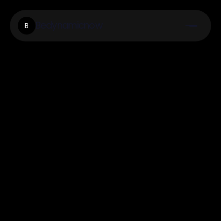
Bedynamicnow
B