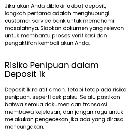
Jika akun Anda diblokir akibat deposit,
langkah pertama adalah menghubungi
customer service bank untuk memahami
masalahnya. Siapkan dokumen yang relevan
untuk membantu proses verifikasi dan
pengaktifan kembali akun Anda.
Risiko Penipuan dalam
Deposit 1k
Deposit 1k relatif aman, tetapi tetap ada risiko
penipuan, seperti cek palsu. Selalu pastikan
bahwa semua dokumen dan transaksi
membawa kejelasan, dan jangan ragu untuk
melakukan pengecekan jika ada yang dirasa
mencurigakan.