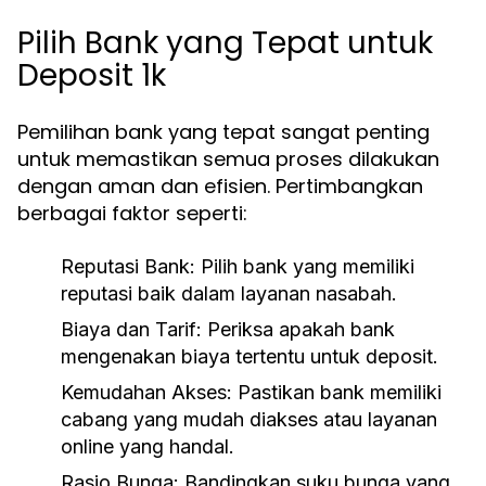
Pilih Bank yang Tepat untuk
Deposit 1k
Pemilihan bank yang tepat sangat penting
untuk memastikan semua proses dilakukan
dengan aman dan efisien. Pertimbangkan
berbagai faktor seperti:
Reputasi Bank:
Pilih bank yang memiliki
reputasi baik dalam layanan nasabah.
Biaya dan Tarif:
Periksa apakah bank
mengenakan biaya tertentu untuk deposit.
Kemudahan Akses:
Pastikan bank memiliki
cabang yang mudah diakses atau layanan
online yang handal.
Rasio Bunga:
Bandingkan suku bunga yang