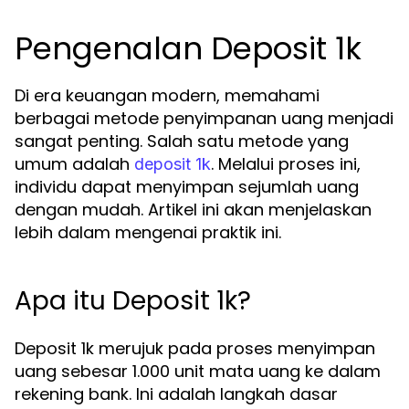
Pengenalan Deposit 1k
Di era keuangan modern, memahami
berbagai metode penyimpanan uang menjadi
sangat penting. Salah satu metode yang
umum adalah
. Melalui proses ini,
deposit 1k
individu dapat menyimpan sejumlah uang
dengan mudah. Artikel ini akan menjelaskan
lebih dalam mengenai praktik ini.
Apa itu Deposit 1k?
Deposit 1k merujuk pada proses menyimpan
uang sebesar 1.000 unit mata uang ke dalam
rekening bank. Ini adalah langkah dasar