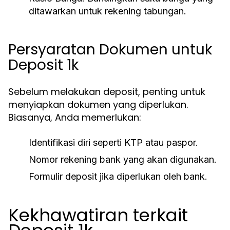
ditawarkan untuk rekening tabungan.
Persyaratan Dokumen untuk
Deposit 1k
Sebelum melakukan deposit, penting untuk
menyiapkan dokumen yang diperlukan.
Biasanya, Anda memerlukan:
Identifikasi diri seperti KTP atau paspor.
Nomor rekening bank yang akan digunakan.
Formulir deposit jika diperlukan oleh bank.
Kekhawatiran terkait