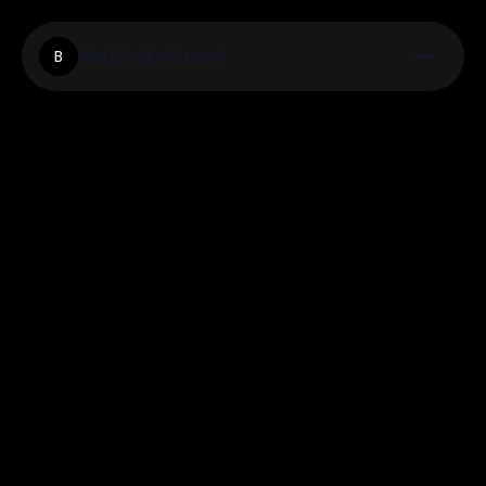
Bedynamicnow
B