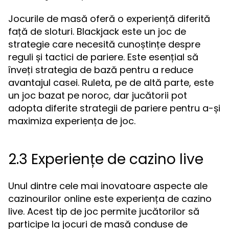
Jocurile de masă oferă o experiență diferită
față de sloturi. Blackjack este un joc de
strategie care necesită cunoștințe despre
reguli și tactici de pariere. Este esențial să
înveți strategia de bază pentru a reduce
avantajul casei. Ruleta, pe de altă parte, este
un joc bazat pe noroc, dar jucătorii pot
adopta diferite strategii de pariere pentru a-și
maximiza experiența de joc.
2.3 Experiențe de cazino live
Unul dintre cele mai inovatoare aspecte ale
cazinourilor online este experiența de cazino
live. Acest tip de joc permite jucătorilor să
participe la jocuri de masă conduse de