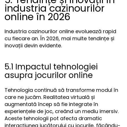
industria cazinourilor
online în 2026
Industria cazinourilor online evoluează rapid
cu fiecare an. În 2026, mai multe tendințe și
inovații devin evidente.
5.1 Impactul tehnologiei
asupra jocurilor online
Tehnologia continuă să transforme modul în
care ne jucăm. Realitatea virtuală și
augmentată încep să fie integrate în
experiențele de joc, creând un mediu imersiv.
Aceste tehnologii pot afecta dramatic
interacțiunea jucătorului cu jocurile, făcându-