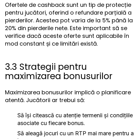
Ofertele de cashback sunt un tip de protecție
pentru jucători, oferind o refundare parțială a
pierderilor. Acestea pot varia de la 5% până la
20% din pierderile nete. Este important să se
verifice dacă aceste oferte sunt aplicabile în
mod constant și ce limitări există.
3.3 Strategii pentru
maximizarea bonusurilor
Maximizarea bonusurilor implică o planificare
atentă. Jucătorii ar trebui să:
Să își citească cu atenție termenii și condițiile
asociate cu fiecare bonus.
Să aleagă jocuri cu un RTP mai mare pentru a